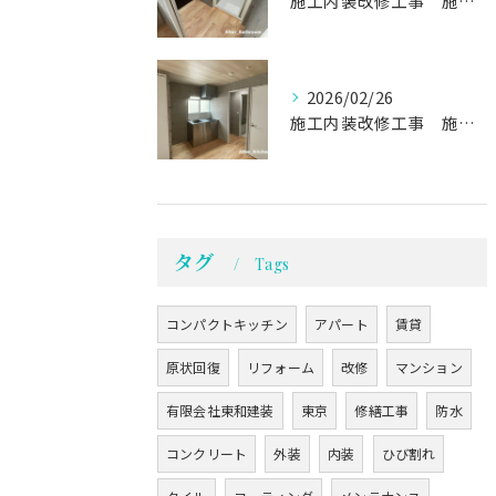
施工内装改修工事 施工事例02
2026/02/26
施工内装改修工事 施工事例01
タグ
Tags
コンパクトキッチン
アパート
賃貸
原状回復
リフォーム
改修
マンション
有限会社東和建装
東京
修繕工事
防水
コンクリート
外装
内装
ひび割れ