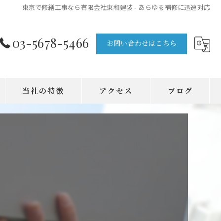
東京で修繕工事なら有限会社東和建装 - あらゆる補修に迅速対応
03-5678-5466
お問い合わせはこちら
当社の特徴
アクセス
ブログ
雨漏り
有限会社東和建装
マンション
有限会社東和建装 野田営業所
ビル
外壁
補修